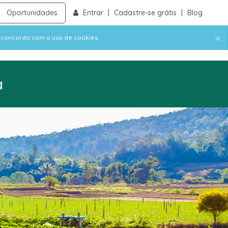
Oportunidades
Entrar
|
Cadastre-se grátis
|
Blog
×
ê concorda com o uso de cookies.
a