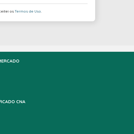
ceitei os
Termos de Uso
.
MERCADO
RCADO CNA