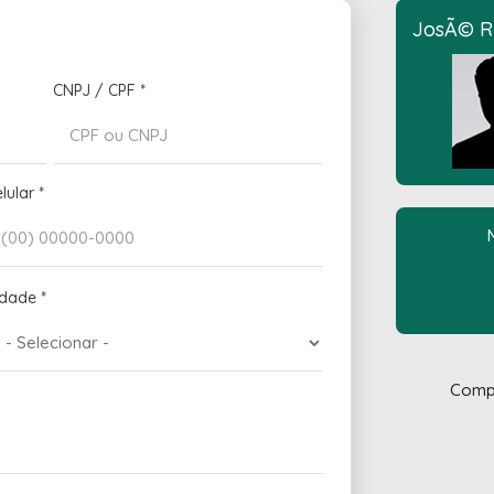
JosÃ© R
CNPJ / CPF
*
elular
*
idade
*
Compa