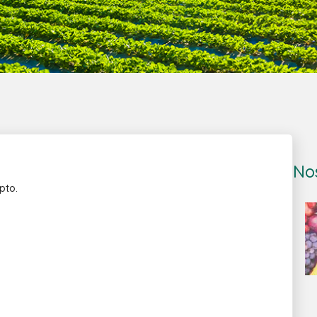
No
pto.