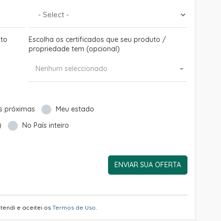
uto
Escolha os certificados que seu produto /
propriedade tem (opcional)
Nenhum seleccionado
s próximas
Meu estado
)
No País inteiro
ENVIAR SUA OFERTA
tendi e aceitei os
Termos de Uso
.