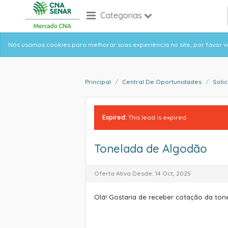
Skip
Categorias
to
main
content
Informative
Nós usamos cookies para melhorar suas experiência no site, por favor 
message
Principal
Central De Oportunidades
Soli
Expired:
This lead is expired
Tonelada de Algodão
Oferta Ativa Desde: 14 Oct, 2025
Olá! Gostaria de receber cotação da ton