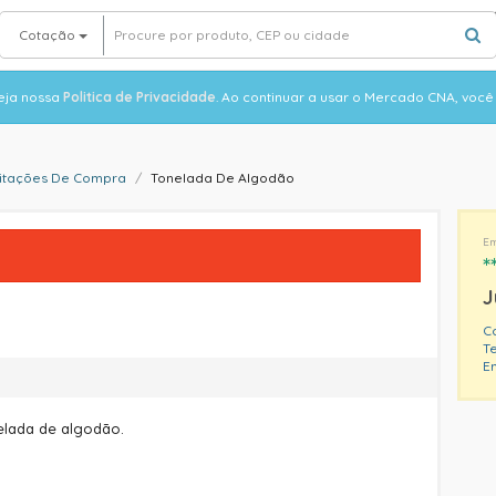
Cotação
veja nossa
Politica de Privacidade
. Ao continuar a usar o Mercado CNA, voc
citações De Compra
Tonelada De Algodão
Em
*
J
C
Te
E
elada de algodão.