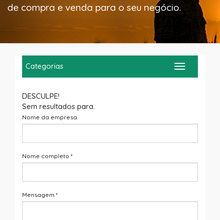
de compra e venda para o seu negócio.
Categorias
Toggle
navigation
DESCULPE!
Sem resultados para
.
Nome da empresa
Nome completo
*
Mensagem
*