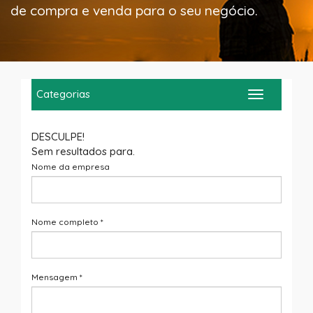
de compra e venda para o seu negócio.
Categorias
Toggle
navigation
DESCULPE!
Sem resultados para
.
Nome da empresa
Nome completo
*
Mensagem
*