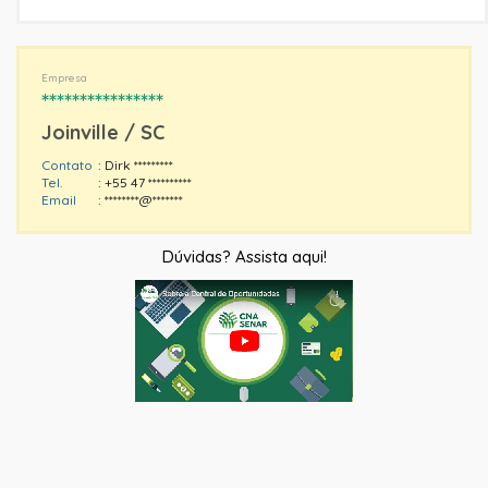
Empresa
****************
Joinville / SC
Contato
: Dirk *********
Tel.
: +55 47 **********
Email
: ********@*******
Dúvidas? Assista aqui!