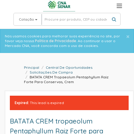
Skip
to
main
Cotação
content
×
Informative
Nós usamos cookies para melhorar suas experiência no site, por
favor veja nossa
Politica de Privacidade
. Ao continuar a usar o
message
Mercado CNA, você concorda com o uso de cookies.
Principal
Central De Oportunidades
Solicitações De Compra
BATATA CREM Tropaeolum Pentaphyllum Raiz
Forte Para Conservas, Crem
Expired:
This lead is expired
BATATA CREM tropaeolum
Pentaphyllum Raiz Forte para